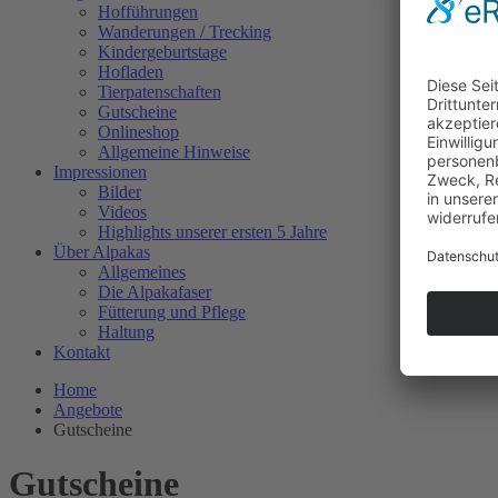
Hofführungen
Wanderungen / Trecking
Kindergeburtstage
Hofladen
Tierpatenschaften
Gutscheine
Onlineshop
Allgemeine Hinweise
Impressionen
Bilder
Videos
Highlights unserer ersten 5 Jahre
Über Alpakas
Allgemeines
Die Alpakafaser
Fütterung und Pflege
Haltung
Kontakt
Home
Angebote
Gutscheine
Gutscheine