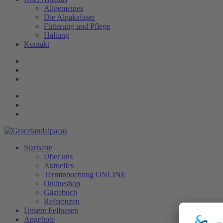
Allgemeines
Die Alpakafaser
Fütterung und Pflege
Haltung
Kontakt
Startseite
Über uns
Aktuelles
Terminbuchung ONLINE
Onlineshop
Gästebuch
Referenzen
Unsere Fellnasen
Angebote